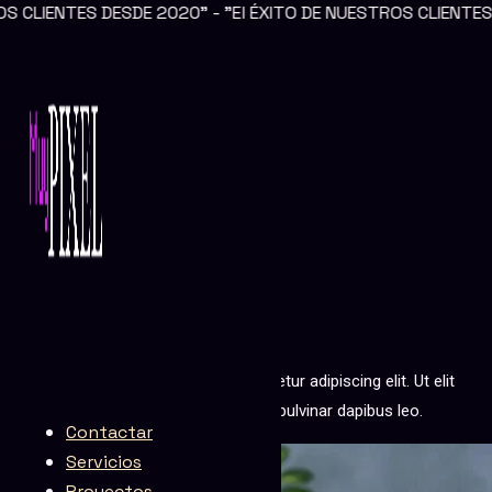
DE 2020" - "El ÉXITO DE NUESTROS CLIENTES ES NUESTO ÉX
Ir al contenido
Diseño
DISEÑO
Lorem ipsum dolor sit amet, consectetur adipiscing elit. Ut elit
tellus, luctus nec ullamcorper mattis, pulvinar dapibus leo.
Contactar
Servicios
Proyectos