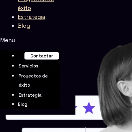
éxito
Estrategia
Rate this page
Blog
Menu
Contactar
Servicios
Proyectos de
éxito
Estrategia
Blog