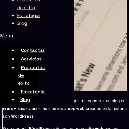
de éxito
Estrategia
Blog
Menu
Contactar
Servicios
Proyectos
de
éxito
Estrategia
Blog
¿Aún no sabes qué es
WordPress
y quieres construir un blog en
WordPress
? Casi el 40% de los
sitios web
creados en la historia
son
WordPress
.
Si no conoce
WordPress
y desea crear un
sitio web
que sea