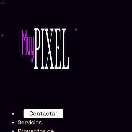
Ir
al
contenido
Agencia Shopify en Pontevedra
SHOPIFY EN PON
Contactar
Servicios
Proyectos de