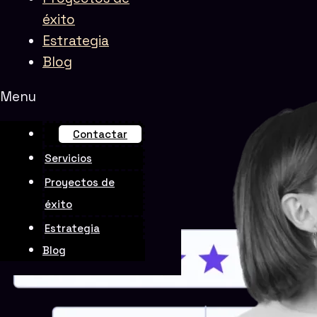
éxito
Estrategia
Rate this page
Blog
Menu
Contactar
Servicios
Proyectos de
éxito
Estrategia
Blog