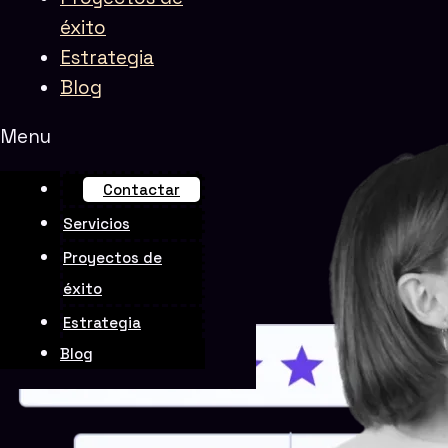
éxito
Estrategia
Rate this page
Blog
Menu
Contactar
Servicios
Proyectos de
éxito
Estrategia
Blog