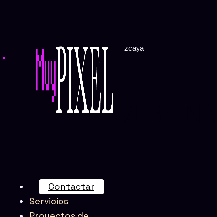
Ir
al
contenido
Creación de páginas web en Vizcaya
PÁGINAS WEB EN V
Contactar
Servicios
Proyectos de