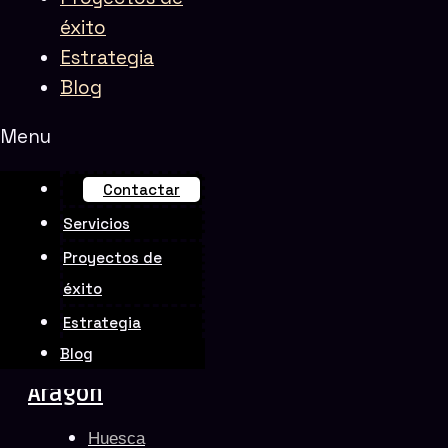
éxito
MARKETING
Estrategia
Andalucía
Blog
Almería
Menu
Cádiz
Contactar
Córdoba
Servicios
Granada
Huelva
Proyectos de
Jaén
éxito
Málaga
Estrategia
Sevilla
Blog
Aragón
Huesca