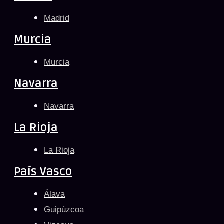
Madrid
Murcia
Murcia
Navarra
Navarra
La Rioja
La Rioja
País Vasco
Álava
Guipúzcoa